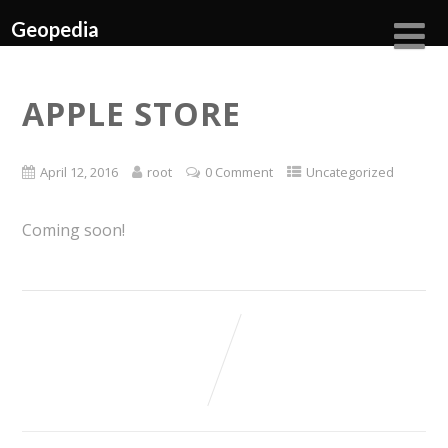
Geopedia
APPLE STORE
April 12, 2016
root
0 Comment
Uncategorized
Coming soon!